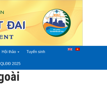
Hội thảo
Tuyển sinh
o QLĐĐ 2025
goài