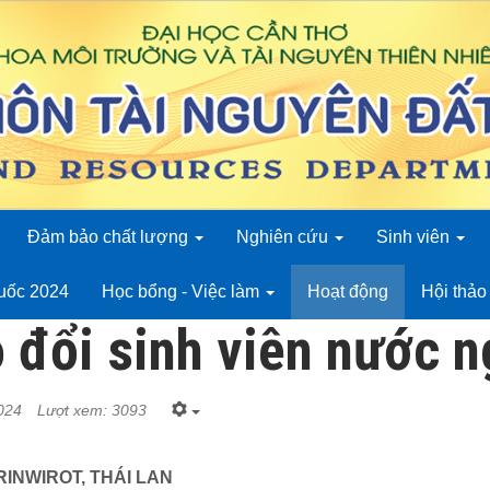
Đảm bảo chất lượng
Nghiên cứu
Sinh viên
quốc 2024
Học bổng - Việc làm
Hoạt động
Hội thả
o đổi sinh viên nước n
024
Lượt xem: 3093
RINWIROT, THÁI LAN