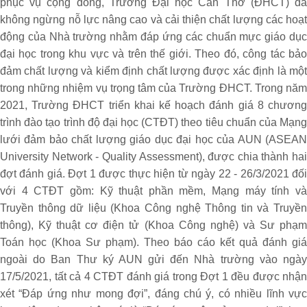
phục vụ cộng đồng, Trường Đại học Cần Thơ (ĐHCT) đã
không ngừng nỗ lực nâng cao và cải thiện chất lượng các hoạt
động của Nhà trường nhằm đáp ứng các chuẩn mực giáo dục
đại học trong khu vực và trên thế giới. Theo đó, công tác bảo
đảm chất lượng và kiểm định chất lượng được xác định là một
trong những nhiệm vụ trọng tâm của Trường ĐHCT. Trong năm
2021, Trường ĐHCT triển khai kế hoạch đánh giá 8 chương
trình đào tạo trình độ đại học (CTĐT) theo tiêu chuẩn của Mạng
lưới đảm bảo chất lượng giáo dục đại học của AUN (ASEAN
University Network - Quality Assessment), được chia thành hai
đợt đánh giá. Đợt 1 được thực hiện từ ngày 22 - 26/3/2021 đối
với 4 CTĐT gồm: Kỹ thuật phần mềm, Mạng máy tính và
Truyền thông dữ liệu (Khoa Công nghệ Thông tin và Truyền
thông), Kỹ thuật cơ điện tử (Khoa Công nghệ) và Sư phạm
Toán học (Khoa Sư phạm). Theo báo cáo kết quả đánh giá
ngoài do Ban Thư ký AUN gửi đến Nhà trường vào ngày
17/5/2021, tất cả 4 CTĐT đánh giá trong Đợt 1 đều được nhận
xét “Đáp ứng như mong đợi”, đáng chú ý, có nhiều lĩnh vực