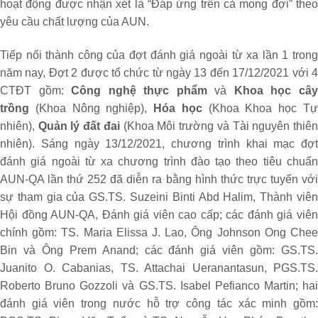
hoạt động được nhận xét là “Đáp ứng trên cả mong đợi” theo
yêu cầu chất lượng của AUN.
Tiếp nối thành công của đợt đánh giá ngoài từ xa lần 1 trong
năm nay, Đợt 2 được tổ chức từ ngày 13 đến 17/12/2021 với 4
CTĐT gồm:
Công nghệ thực phẩm
và
Khoa học câ
trồng
(Khoa Nông nghiệp),
Hóa học
(Khoa Khoa học T
nhiên),
Quản lý đất đai
(Khoa Môi trường và Tài nguyên thiê
nhiên). Sáng ngày 13/12/2021, chương trình khai mạc đợt
đánh giá ngoài từ xa chương trình đào tạo theo tiêu chuẩn
AUN-QA lần thứ 252 đã diễn ra bằng hình thức trực tuyến với
sự tham gia của GS.TS. Suzeini Binti Abd Halim, Thành viên
Hội đồng AUN-QA, Đánh giá viên cao cấp; các đánh giá viên
chính gồm: TS. Maria Elissa J. Lao, Ông Johnson Ong Chee
Bin và Ông Prem Anand; các đánh giá viên gồm: GS.TS.
Juanito O. Cabanias, TS. Attachai Ueranantasun, PGS.TS.
Roberto Bruno Gozzoli và GS.TS. Isabel Pefianco Martin; hai
đánh giá viên trong nước hỗ trợ công tác xác minh gồm: