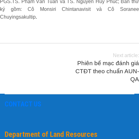
PGS.TS. Phạm Văn Tuấn và TS. Nguyễn Huy Phúc; Ban thư
ký gồm: Cô Monsiri Chintanavisit và Cô Soranee
Chuyingsakultip
.
Next article:
Phiên bế mạc đánh giá
CTĐT theo chuẩn AUN-
QA
CONTACT US
Department of Land Resources