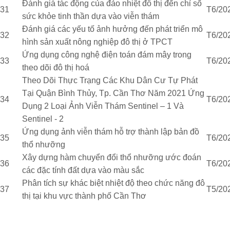
Đánh giá tác động của đảo nhiệt đô thị đến chỉ số
31
T6/20
sức khỏe tinh thần dựa vào viễn thám
Đánh giá các yếu tố ảnh hưởng đến phát triển mô
32
T6/20
hình sản xuất nông nghiệp đô thị ở TPCT
Ứng dụng công nghệ điện toán đám mây trong
33
T6/20
theo dõi đô thị hoá
Theo Dõi Thực Trạng Các Khu Dân Cư Tự Phát
Tại Quận Bình Thủy, Tp. Cần Thơ Năm 2021 Ứng
34
T6/20
Dụng 2 Loại Ảnh Viễn Thám Sentinel – 1 Và
Sentinel - 2
Ứng dụng ảnh viễn thám hỗ trợ thành lập bản đồ
35
T6/20
thổ nhưỡng
Xây dựng hàm chuyển đổi thổ nhưỡng ước đoán
36
T6/20
các đặc tính đất dựa vào màu sắc
Phân tích sự khác biệt nhiệt độ theo chức năng đô
37
T5/20
thị tại khu vực thành phố Cần Thơ