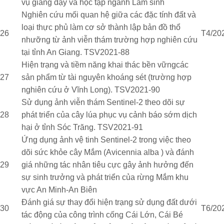
vụ giảng dạy và học tập ngành Lâm sinh
Nghiên cứu mối quan hệ giữa các đặc tính đất và
loại thực phủ làm cơ sở thành lập bản đồ thổ
26
T4/20
nhưỡng từ ảnh viễn thám trường hợp nghiên cứu
tại tỉnh An Giang. TSV2021-88
Hiện trạng và tiềm năng khai thác bền vữngcác
27
sản phẩm từ tài nguyên khoáng sét (trường hợp
nghiên cứu ở Vĩnh Long). TSV2021-90
Sử dụng ảnh viễn thám Sentinel-2 theo dõi sự
28
phát triển của cây lúa phục vụ cảnh báo sớm dịch
hại ở tỉnh Sóc Trăng. TSV2021-91
Ứng dụng ảnh vệ tinh Sentinel-2 trong việc theo
dõi sức khỏe cây Mắm (Avicennia alba ) và đánh
29
giá những tác nhân tiêu cực gây ảnh hưởng đến
sự sinh trưởng và phát triển của rừng Mắm khu
vực An Minh-An Biên
Đánh giá sự thay đổi hiện trạng sử dụng đất dưới
30
T6/20
tác động của công trình cống Cái Lớn, Cái Bé