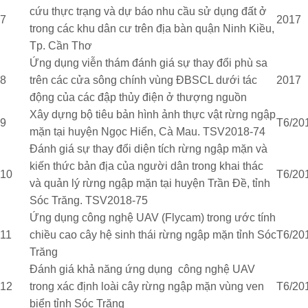
cứu thực trạng và dự báo nhu cầu sử dụng đất ở
7
2017
trong các khu dân cư trên địa bàn quận Ninh Kiều,
Tp. Cần Thơ
Ứng dụng viễn thám đánh giá sự thay đổi phù sa
8
trên các cửa sông chính vùng ĐBSCL dưới tác
2017
động của các đập thủy điện ở thượng nguồn
Xây dựng bộ tiêu bản hình ảnh thực vật rừng ngập
9
T6/20
mặn tại huyện Ngọc Hiển, Cà Mau. TSV2018-74
Đánh giá sự thay đổi diện tích rừng ngập mặn và
kiến thức bản địa của người dân trong khai thác
10
T6/20
và quản lý rừng ngập mặn tại huyện Trần Đề, tỉnh
Sóc Trăng. TSV2018-75
Ứng dụng công nghệ UAV (Flycam) trong ước tính
11
chiều cao cây hệ sinh thái rừng ngập mặn tỉnh Sóc
T6/20
Trăng
Đánh giá khả năng ứng dụng công nghệ UAV
12
trong xác định loài cây rừng ngập mặn vùng ven
T6/20
biển tỉnh Sóc Trăng