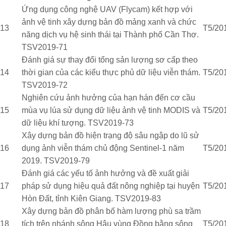
Ứng dụng công nghệ UAV (Flycam) kết hợp với
ảnh vệ tinh xây dựng bản đồ mảng xanh và chức
13
T5/20
năng dịch vụ hệ sinh thái tại Thành phố Cần Thơ.
TSV2019-71
Đánh giá sự thay đổi tổng sản lượng sơ cấp theo
14
thời gian của các kiểu thực phủ dữ liệu viễn thám.
T5/20
TSV2019-72
Nghiên cứu ảnh hưởng của hạn hán đến cơ cầu
15
mùa vụ lúa sử dụng dữ liệu ảnh vệ tinh MODIS và
T5/20
dữ liệu khí tượng. TSV2019-73
Xây dựng bản đồ hiện trạng độ sâu ngập do lũ sử
16
dụng ảnh viễn thám chủ động Sentinel-1 năm
T5/20
2019. TSV2019-79
Đánh giá các yếu tố ảnh hưởng và đề xuất giải
17
pháp sử dụng hiệu quả đất nông nghiệp tại huyện
T5/20
Hòn Đất, tỉnh Kiên Giang. TSV2019-83
Xây dựng bản đồ phân bố hàm lượng phù sa trầm
18
tích trên nhánh sông Hậu vùng Đồng bằng sông
T5/20