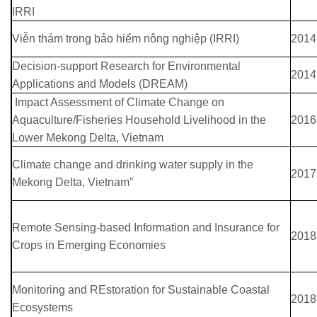
IRRI
Viễn thám trong bảo hiểm nông nghiệp (IRRI)
2014
Decision-support Research for Environmental
2014
Applications and Models (DREAM)
Impact Assessment of Climate Change on
Aquaculture/Fisheries Household Livelihood in the
2016
Lower Mekong Delta, Vietnam
Climate change and drinking water supply in the
2017
Mekong Delta, Vietnam”
Remote Sensing-based Information and Insurance for
2018
Crops in Emerging Economies
Monitoring and REstoration for Sustainable Coastal
2018
Ecosystems