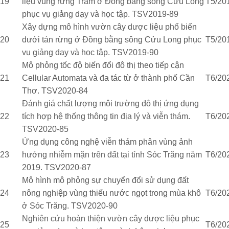
19
liệu vùng rừng Tràm ở Đồng bằng sông Cửu Long
T5/20
phục vụ giảng dạy và học tập. TSV2019-89
Xây dựng mô hình vườn cây dược liệu phổ biến
20
dưới tán rừng ở Đồng bằng sông Cửu Long phục
T5/20
vụ giảng dạy và học tập. TSV2019-90
Mô phỏng tốc độ biến đổi đô thị theo tiếp cận
21
Cellular Automata và đa tác từ ở thành phố Cần
T6/20
Thơ. TSV2020-84
Đánh giá chất lượng môi trường đô thị ứng dụng
22
tích hợp hệ thống thông tin địa lý và viễn thám.
T6/20
TSV2020-85
Ứng dụng công nghệ viễn thám phân vùng ảnh
23
hưởng nhiễm mặn trên đất tại tỉnh Sóc Trăng năm
T6/20
2019. TSV2020-87
Mô hình mô phỏng sự chuyển đổi sử dụng đất
24
nông nghiệp vùng thiếu nước ngọt trong mùa khô
T6/20
ở Sóc Trăng. TSV2020-90
Nghiên cứu hoàn thiện vườn cây dược liệu phục
25
T6/20