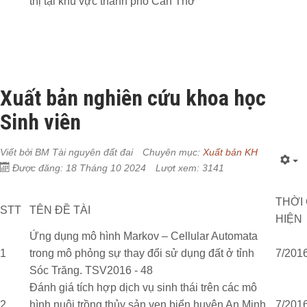
thị tại khu vực thành phố Cần Thơ
Xuất bản nghiên cứu khoa học
Sinh viên
Viết bởi
BM Tài nguyên đất đai
Chuyên mục:
Xuất bản KH
Được đăng: 18 Tháng 10 2024
Lượt xem: 3141
THỜI
STT
TÊN ĐỀ TÀI
HIỆN
Ứng dụng mô hình Markov – Cellular Automata
1
trong mô phỏng sự thay đổi sử dụng đất ở tỉnh
7/2016
Sóc Trăng. TSV2016 - 48
Đánh giá tích hợp dịch vụ sinh thái trên các mô
2
hình nuôi trồng thủy sản ven biển huyện An Minh
7/2016