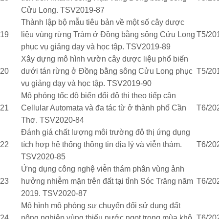
Cửu Long. TSV2019-87
Thành lập bộ mẫu tiêu bản về một số cây dược
19
liệu vùng rừng Tràm ở Đồng bằng sông Cửu Long
T5/20
phục vụ giảng dạy và học tập. TSV2019-89
Xây dựng mô hình vườn cây dược liệu phổ biến
20
dưới tán rừng ở Đồng bằng sông Cửu Long phục
T5/20
vụ giảng dạy và học tập. TSV2019-90
Mô phỏng tốc độ biến đổi đô thị theo tiếp cận
21
Cellular Automata và đa tác từ ở thành phố Cần
T6/20
Thơ. TSV2020-84
Đánh giá chất lượng môi trường đô thị ứng dụng
22
tích hợp hệ thống thông tin địa lý và viễn thám.
T6/20
TSV2020-85
Ứng dụng công nghệ viễn thám phân vùng ảnh
23
hưởng nhiễm mặn trên đất tại tỉnh Sóc Trăng năm
T6/20
2019. TSV2020-87
Mô hình mô phỏng sự chuyển đổi sử dụng đất
24
nông nghiệp vùng thiếu nước ngọt trong mùa khô
T6/20