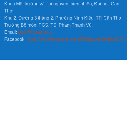
Khoa Môi trường và Tài nguyên thiên nhiên, Đại học Cần
Thơ
Khu 2, Đường 3 tháng 2, Phường Ninh Kiều, TP. Cần Thơ
Trưởng Bộ môn: PGS. TS. Phạm Thanh Vũ,
Email:
ptvu@ctu.edu.vn
Facebook:
https://www.facebook.com/TaiNguyenDatDaiCTU