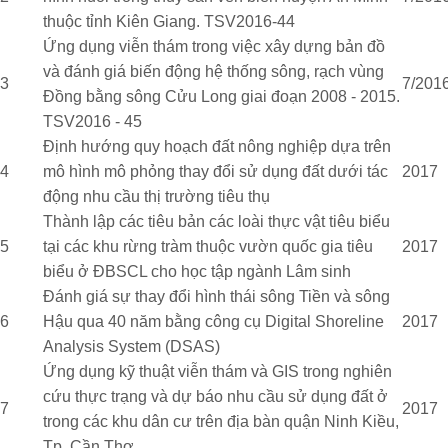
thuộc tỉnh Kiên Giang. TSV2016-44
Ứng dụng viễn thám trong việc xây dựng bản đồ
và đánh giá biến động hệ thống sông, rạch vùng
3
7/2016
Đồng bằng sông Cửu Long giai đoạn 2008 - 2015.
TSV2016 - 45
Định hướng quy hoạch đất nông nghiệp dựa trên
4
mô hình mô phỏng thay đổi sử dụng đất dưới tác
2017
động nhu cầu thị trường tiêu thụ
Thành lập các tiêu bản các loài thực vật tiêu biểu
5
tại các khu rừng tràm thuộc vườn quốc gia tiêu
2017
biểu ở ĐBSCL cho học tập ngành Lâm sinh
Đánh giá sự thay đổi hình thái sông Tiền và sông
6
Hậu qua 40 năm bằng công cụ Digital Shoreline
2017
Analysis System (DSAS)
Ứng dụng kỹ thuật viễn thám và GIS trong nghiên
cứu thực trạng và dự báo nhu cầu sử dụng đất ở
7
2017
trong các khu dân cư trên địa bàn quận Ninh Kiều,
Tp. Cần Thơ