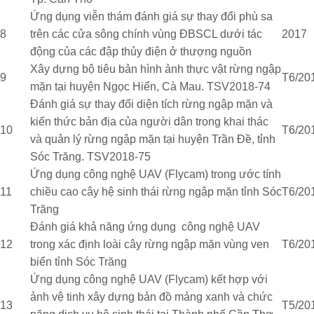
Ứng dụng viễn thám đánh giá sự thay đổi phù sa
8
trên các cửa sông chính vùng ĐBSCL dưới tác
2017
động của các đập thủy điện ở thượng nguồn
Xây dựng bộ tiêu bản hình ảnh thực vật rừng ngập
9
T6/20
mặn tại huyện Ngọc Hiển, Cà Mau. TSV2018-74
Đánh giá sự thay đổi diện tích rừng ngập mặn và
kiến thức bản địa của người dân trong khai thác
10
T6/20
và quản lý rừng ngập mặn tại huyện Trần Đề, tỉnh
Sóc Trăng. TSV2018-75
Ứng dụng công nghệ UAV (Flycam) trong ước tính
11
chiều cao cây hệ sinh thái rừng ngập mặn tỉnh Sóc
T6/20
Trăng
Đánh giá khả năng ứng dụng công nghệ UAV
12
trong xác định loài cây rừng ngập mặn vùng ven
T6/20
biển tỉnh Sóc Trăng
Ứng dụng công nghệ UAV (Flycam) kết hợp với
ảnh vệ tinh xây dựng bản đồ mảng xanh và chức
13
T5/20