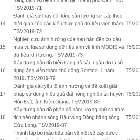
năng dịch vụ hệ sinh thái tại Thành phố Cần Thơ.
TSV2019-71
Đánh giá sự thay đổi tổng sản lượng sơ cấp theo
14
thời gian của các kiểu thực phủ dữ liệu viễn thám.
T5/20
TSV2019-72
Nghiên cứu ảnh hưởng của hạn hán đến cơ cầu
15
mùa vụ lúa sử dụng dữ liệu ảnh vệ tinh MODIS và
T5/20
dữ liệu khí tượng. TSV2019-73
Xây dựng bản đồ hiện trạng độ sâu ngập do lũ sử
16
dụng ảnh viễn thám chủ động Sentinel-1 năm
T5/20
2019. TSV2019-79
Đánh giá các yếu tố ảnh hưởng và đề xuất giải
17
pháp sử dụng hiệu quả đất nông nghiệp tại huyện
T5/20
Hòn Đất, tỉnh Kiên Giang. TSV2019-83
Xây dựng bản đồ phân bố hàm lượng phù sa trầm
18
tích trên nhánh sông Hậu vùng Đồng bằng sông
T5/20
Cửu Long. TSV2019-87
Thành lập bộ mẫu tiêu bản về một số cây dược