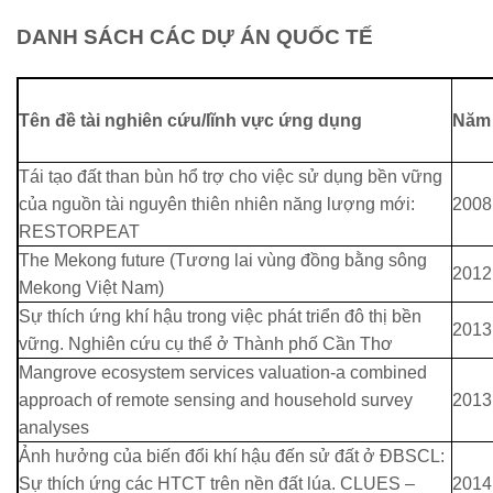
DANH SÁCH CÁC DỰ ÁN QUỐC TẾ
Tên đề tài nghiên cứu/lĩnh vực ứng dụng
Năm 
Tái tạo đất than bùn hổ trợ cho việc sử dụng bền vững
của nguồn tài nguyên thiên nhiên năng lượng mới:
2008
RESTORPEAT
The Mekong future (Tương lai vùng đồng bằng sông
2012
Mekong Việt Nam)
Sự thích ứng khí hậu trong việc phát triển đô thị bền
2013
vững. Nghiên cứu cụ thể ở Thành phố Cần Thơ
Mangrove ecosystem services valuation-a combined
approach of remote sensing and household survey
2013
analyses
Ảnh hưởng của biến đổi khí hậu đến sử đất ở ĐBSCL:
Sự thích ứng các HTCT trên nền đất lúa. CLUES –
2014