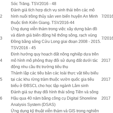
Sóc Trăng. TSV2016 - 48
Đánh giá tích hợp dịch vụ sinh thái trên các mô
2
hình nuôi trồng thủy sản ven biển huyện An Minh
7/2016
thuộc tỉnh Kiên Giang. TSV2016-44
Ứng dụng viễn thám trong việc xây dựng bản đồ
và đánh giá biến động hệ thống sông, rạch vùng
3
7/2016
Đồng bằng sông Cửu Long giai đoạn 2008 - 2015.
TSV2016 - 45
Định hướng quy hoạch đất nông nghiệp dựa trên
4
mô hình mô phỏng thay đổi sử dụng đất dưới tác
2017
động nhu cầu thị trường tiêu thụ
Thành lập các tiêu bản các loài thực vật tiêu biểu
5
tại các khu rừng tràm thuộc vườn quốc gia tiêu
2017
biểu ở ĐBSCL cho học tập ngành Lâm sinh
Đánh giá sự thay đổi hình thái sông Tiền và sông
6
Hậu qua 40 năm bằng công cụ Digital Shoreline
2017
Analysis System (DSAS)
Ứng dụng kỹ thuật viễn thám và GIS trong nghiên