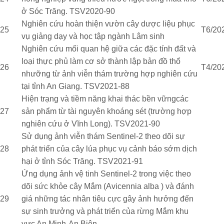
ở Sóc Trăng. TSV2020-90
Nghiên cứu hoàn thiện vườn cây dược liệu phục
25
T6/20
vụ giảng dạy và học tập ngành Lâm sinh
Nghiên cứu mối quan hệ giữa các đặc tính đất và
loại thực phủ làm cơ sở thành lập bản đồ thổ
26
T4/20
nhưỡng từ ảnh viễn thám trường hợp nghiên cứu
tại tỉnh An Giang. TSV2021-88
Hiện trạng và tiềm năng khai thác bền vữngcác
27
sản phẩm từ tài nguyên khoáng sét (trường hợp
nghiên cứu ở Vĩnh Long). TSV2021-90
Sử dụng ảnh viễn thám Sentinel-2 theo dõi sự
28
phát triển của cây lúa phục vụ cảnh báo sớm dịch
hại ở tỉnh Sóc Trăng. TSV2021-91
Ứng dụng ảnh vệ tinh Sentinel-2 trong việc theo
dõi sức khỏe cây Mắm (Avicennia alba ) và đánh
29
giá những tác nhân tiêu cực gây ảnh hưởng đến
sự sinh trưởng và phát triển của rừng Mắm khu
vực An Minh-An Biên