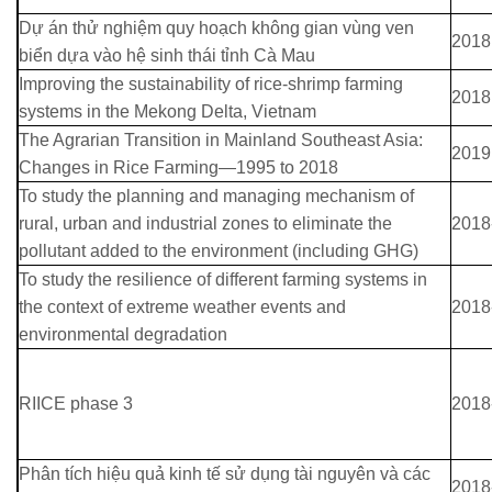
Dự án thử nghiệm quy hoạch không gian vùng ven
2018
biển dựa vào hệ sinh thái tỉnh Cà Mau
Improving the sustainability of rice-shrimp farming
2018
systems in the Mekong Delta, Vietnam
The Agrarian Transition in Mainland Southeast Asia:
2019
Changes in Rice Farming—1995 to 2018
To study the planning and managing mechanism of
rural, urban and industrial zones to eliminate the
2018
pollutant added to the environment (including GHG)
To study the resilience of different farming systems in
the context of extreme weather events and
2018
environmental degradation
RIICE phase 3
2018
Phân tích hiệu quả kinh tế sử dụng tài nguyên và các
2018