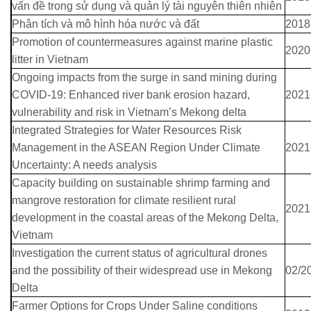
vấn đề trong sử dụng và quản lý tài nguyên thiên nhiên
Phân tích và mô hình hóa nước và đất
2018
Promotion of countermeasures against marine plastic
2020
litter in Vietnam
Ongoing impacts from the surge in sand mining during
COVID-19: Enhanced river bank erosion hazard,
2021
vulnerability and risk in Vietnam’s Mekong delta
Integrated Strategies for Water Resources Risk
Management in the ASEAN Region Under Climate
2021
Uncertainty: A needs analysis
Capacity building on sustainable shrimp farming and
mangrove restoration for climate resilient rural
2021
development in the coastal areas of the Mekong Delta,
Vietnam
Investigation the current status of agricultural drones
and the possibility of their widespread use in Mekong
02/2
Delta
Farmer Options for Crops Under Saline conditions