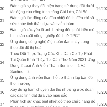
Đánh giá sự thay đổi hiện trạng sử dụng đất dưới
30
T6/20
tác động của công trình cống Cái Lớn, Cái Bé
Đánh giá tác động của đảo nhiệt đô thị đến chỉ số
31
T6/20
sức khỏe tinh thần dựa vào viễn thám
Đánh giá các yếu tố ảnh hưởng đến phát triển mô
32
T6/20
hình sản xuất nông nghiệp đô thị ở TPCT
Ứng dụng công nghệ điện toán đám mây trong
33
T6/20
theo dõi đô thị hoá
Theo Dõi Thực Trạng Các Khu Dân Cư Tự Phát
Tại Quận Bình Thủy, Tp. Cần Thơ Năm 2021 Ứng
34
T6/20
Dụng 2 Loại Ảnh Viễn Thám Sentinel – 1 Và
Sentinel - 2
Ứng dụng ảnh viễn thám hỗ trợ thành lập bản đồ
35
T6/20
thổ nhưỡng
Xây dựng hàm chuyển đổi thổ nhưỡng ước đoán
36
T6/20
các đặc tính đất dựa vào màu sắc
Phân tích sự khác biệt nhiệt độ theo chức năng đô
37
T5/20