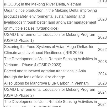
2019
(FOCUS) in the Mekong River Delta, Vietnam
Organic rice production in the Mekong Delta: improving
product safety, environmental sustainability, and
2023
livelihoods through better land and water management
on multiple scales (OrganoRice)
USAID Environmental Education for Mekong Program
2023
(USAID-Phase 1)
Securing the Food Systems of Asian Mega-Deltas for
2022
Climate and Livelihood Resilience (IRRI 2023)
The Development of Joint Remote Sensing Activities in
2023
Vietnam – Phase 4 (CSIRO 2023)
Forced and truncated agrarian transitions in Asia
2024
through the lens of field size change
AI solutions for Mangrove Blue Carbon in Vietnam
2023
USAID Environmental Education for Mekong Program
2024
(USAID-Phase 2)
The Development of Joint Remote Sensing Activities in
2024